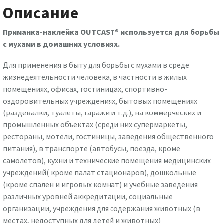
в
Описание
помещении
Syngenta
Приманка-наклейка OUTCAST® используется для борьбы
с мухами в домашних условиях.
Для применения в быту для борьбы с мухами в среде
жизнедеятельности человека, в частности в жилых
помещениях, офисах, гостиницах, спортивно-
оздоровительных учреждениях, бытовых помещениях
(раздевалки, туалеты, гаражи и т.д.), на коммерческих и
промышленных объектах (среди них супермаркеты,
рестораны, мотели, гостиницы, заведения общественного
питания), в транспорте (автобусы, поезда, кроме
самолетов), кухни и технические помещения медицинских
учреждений( кроме палат стационаров), дошкольные
(кроме спален и игровых комнат) и учебные заведения
различных уровней аккредитации, социальные
организации, учреждения для содержания животных (в
местах, недоступных для детей и животных)