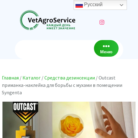
Перейти
Русский
к
содержимому
Меню
Главная
/
Каталог
/
Средства дезинсекции
/ Outcast
приманка-наклейка для борьбы с мухами в помещении
Syngenta