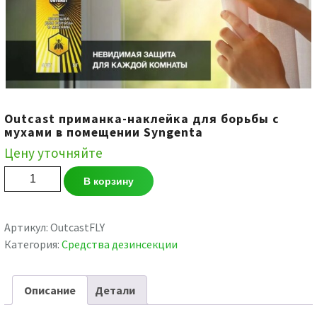
Outcast приманка-наклейка для борьбы с
мухами в помещении Syngenta
Цену уточняйте
Количество
В корзину
товара
Outcast
приманка-
Артикул:
OutcastFLY
наклейка
Категория:
Средства дезинсекции
для
борьбы
Описание
Детали
с
мухами