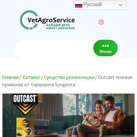
Перейти
Русский
к
содержимому
Меню
Главная
/
Каталог
/
Средства дезинсекции
/ Outcast гелевая
приманка от тараканов Syngenta