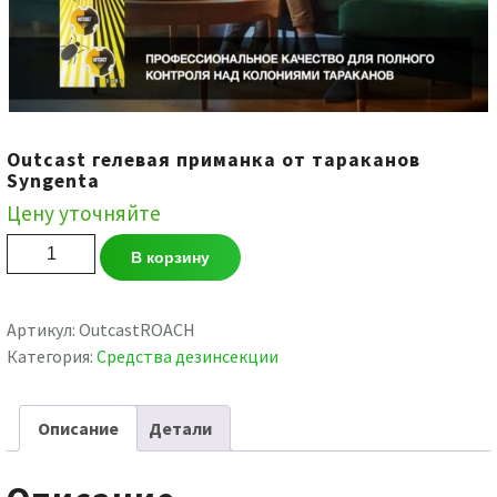
Outcast гелевая приманка от тараканов
Syngenta
Цену уточняйте
Количество
В корзину
товара
Outcast
гелевая
Артикул:
OutcastROACH
приманка
Категория:
Средства дезинсекции
от
тараканов
Описание
Детали
Syngenta