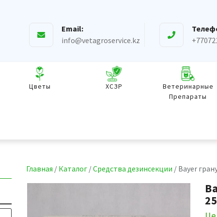
Email:
Телеф
info@vetagroservice.kz
+77072
Цветы
ХСЗР
Ветеринарные
Препараты
Главная
/
Каталог
/
Средства дезинсекции
/ Bayer гран
B
25
Це