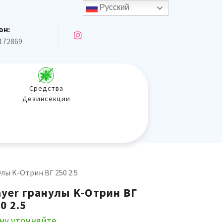
Русский
он:
172869
Средства
Дезинсекции
улы K-Отрин ВГ 250 2.5
ayer гранулы K-Отрин ВГ
0 2.5
ну уточняйте