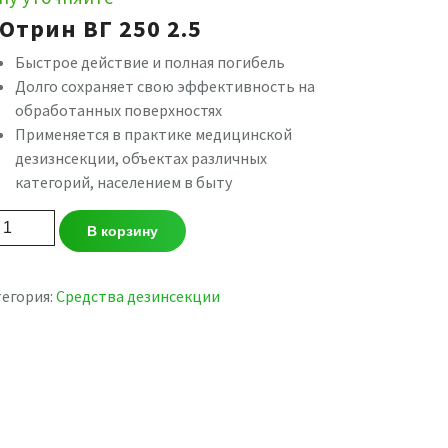
-Отрин ВГ 250 2.5
Быстрое действие и полная погибель
Долго сохраняет свою эффективность на
обработанных поверхностях
Применяется в практике медицинской
дезизнсекции, объектах различных
категорий, населением в быту
личество
В корзину
вара
yer
анулы
егория:
Средства дезинсекции
рин
0