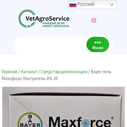
Перейти
Русский
к
содержимому
Меню
Главная
/
Каталог
/
Средства дезинсекции
/ Bayer гель
Максфорс Ультрагель ИК 20