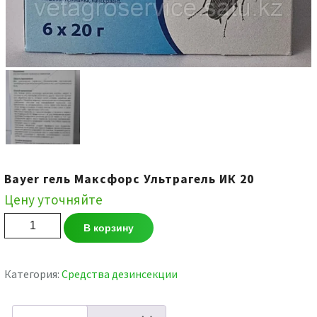
Bayer гель Максфорс Ультрагель ИК 20
Цену уточняйте
Количество
В корзину
товара
Bayer
гель
Категория:
Средства дезинсекции
Максфорс
Ультрагель