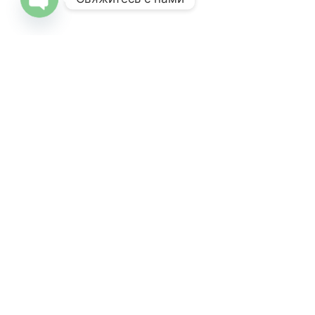
Open
chaty