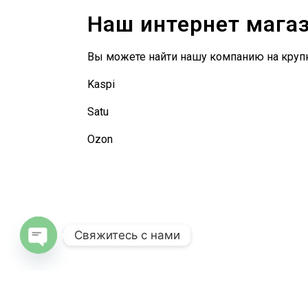
Наш интернет мага
Вы можете найти нашу компанию на круп
Kaspi
Satu
Ozon
Свяжитесь с нами
O
pe
n
c
haty