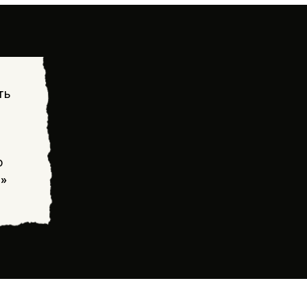
ть
о
!»