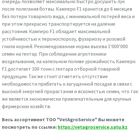
очередь позволяет максимально быстро досушить лук
после полегания ботвы. Камперо F1 хранится до 6 месяцев
без потери товарного вида, с минимальной потерей веса и
при этом прекрасно транспортируется на далёкие
расстояния. Камперо F1 обладает максимальной
устойчивостью к пероноспорозу, фузариозу и розовой
гнили корней. Рекомендованная норма высева 1’000’000
семян на гектар. При соблюдении агротехники
возделывания, на капельном поливе урожайность Камперо
F1 достигает 100 тонн с гектара отборной товарной
продукции. Так же стоит отметить отсутствие
необходимости прибегать к загущенной посадке в связи с
высокой энергией прорастания и всхожестью семян, что так
же является экономически привлекательным для крупных
фермерских хозяйств.
Весь ассортимент ТОО "VetAgroService" Вы можете
посмотреть по ссылке:
https://vetagroservice.satu.kz