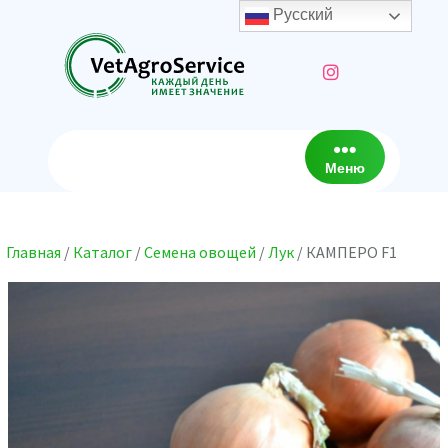
Перейти
Русский
к
содержимому
Меню
Главная
/
Каталог
/
Семена овощей
/
Лук
/ КАМПЕРО F1