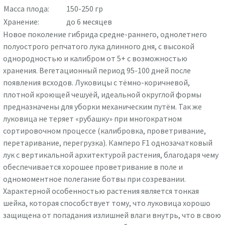
Масса плода:
150-250 гр
Хранение:
до 6 месяцев
Новое поколение гибрида средне-раннего, однолетнего
полуострого репчатого лука длинного дня, с высокой
однородностью и калибром от 5+ с возможностью
хранения. Вегетационный период 95-100 дней после
появления всходов. Луковицы с тёмно-коричневой,
плотной кроющей чешуёй, идеальной округлой формы
предназначены для уборки механическим путём. Так же
луковица не теряет «рубашку» при многократном
сортировочном процессе (калибровка, проветривание,
перетаривание, перегрузка). Камперо F1 однозачатковый
лук с вертикальной архитектурой растения, благодаря чему
обеспечивается хорошее проветривание в поле и
одномоментное полегание ботвы при созревании.
Характерной особенностью растения является тонкая
шейка, которая способствует тому, что луковица хорошо
защищена от попадания излишней влаги внутрь, что в свою