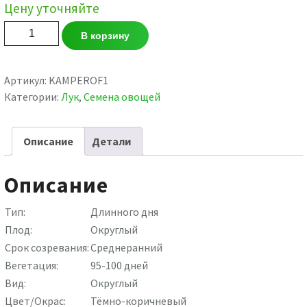
Цену уточняйте
Количество
В корзину
товара
КАМПЕРО
F1
Артикул:
KAMPEROF1
Категории:
Лук
,
Семена овощей
Описание
Детали
Описание
Тип:
Длинного дня
Плод:
Округлый
Срок созревания:
Среднеранний
Вегетация:
95-100 дней
Вид:
Округлый
Цвет/Окрас:
Тёмно-коричневый