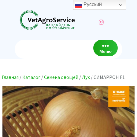
Перейти
Русский
к
содержимому
Меню
Главная
/
Каталог
/
Семена овощей
/
Лук
/ СИМАРРОН F1