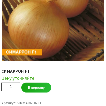
СИМАРРОН F1
Цену уточняйте
Количество
В корзину
товара
СИМАРРОН
F1
Артикул:
SIMMARRONF1