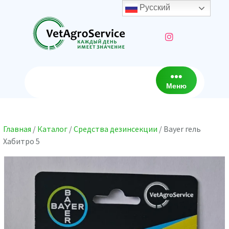
Перейти
Русский
к
содержимому
Меню
Главная
/
Каталог
/
Средства дезинсекции
/ Bayer гель
Хабитро 5