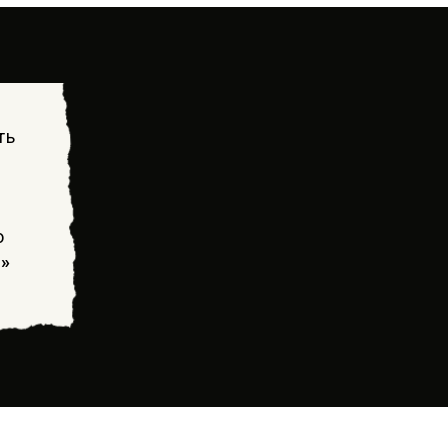
ть
о
!»