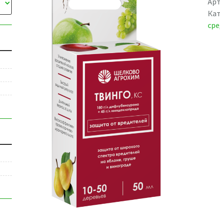
Арт
Ка
сре