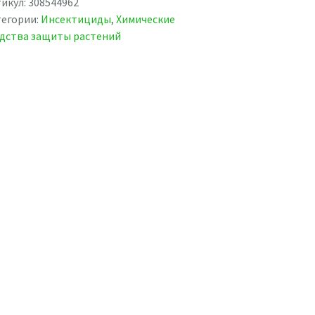
икул:
308544962
тегории:
Инсектициды
,
Химические
дства защиты растений