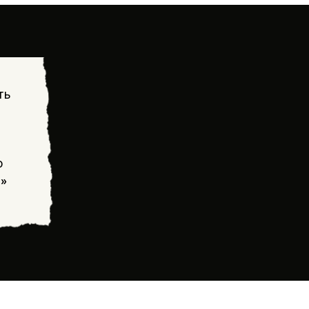
ть
о
!»