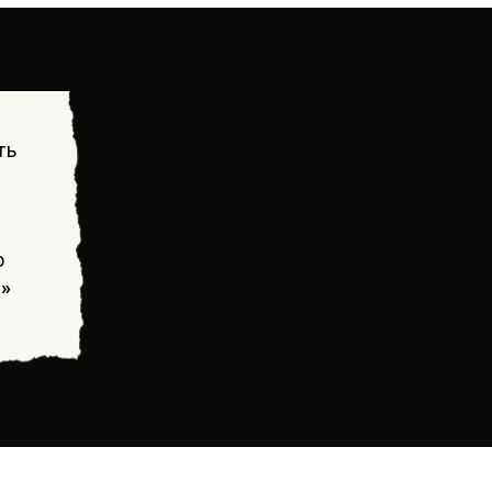
ть
о
!»