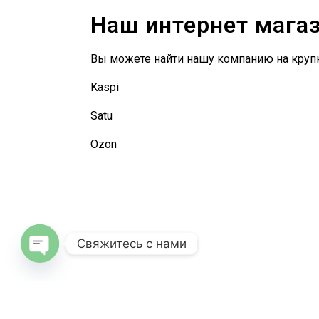
Наш интернет мага
Вы можете найти нашу компанию на круп
Kaspi
Satu
Ozon
Свяжитесь с нами
O
p
e
n
c
h
at
y