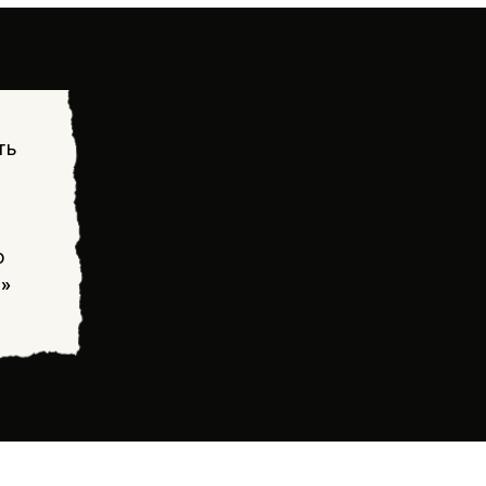
ть
о
!»