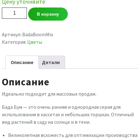
Цену уточняйте
Количество
В корзину
товара
Бегония
Bada
Артикул:
BadaBoomMix
Boom
Категория:
Цветы
MIX
Описание
Детали
Описание
Идеально подходит для массовых продаж.
Бада Бум — это очень ранняя и однородная серия для
использования в кассетах и небольших горшках. Отличный
вид растений в саду на солнце и в тени.
Великолепная всхожесть для оптимизации производства