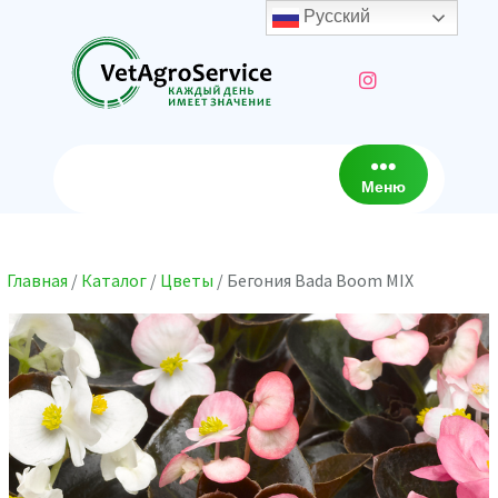
Перейти
Русский
к
содержимому
Меню
Главная
/
Каталог
/
Цветы
/ Бегония Bada Boom MIX