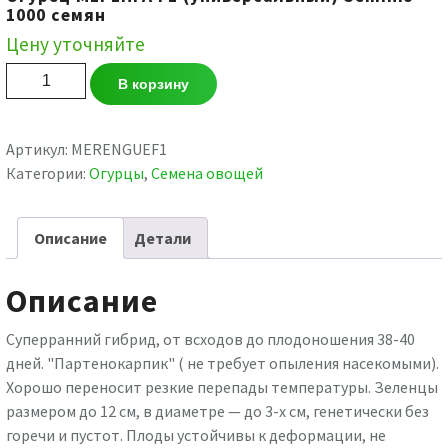
1000 семян
Цену уточняйте
Количество
В корзину
товара
Огурец
МЕРЕНГА
Артикул:
MERENGUEF1
F1
Категории:
Огурцы
,
Семена овощей
(универсальный)
Seminis
Описание
Детали
1000
семян
Описание
Суперранний гибрид, от всходов до плодоношения 38-40
дней. "Партенокарпик" ( не требует опыления насекомыми).
Хорошо переносит резкие перепады температуры. Зеленцы
размером до 12 см, в диаметре — до 3-х см, генетически без
горечи и пустот. Плоды устойчивы к деформации, не