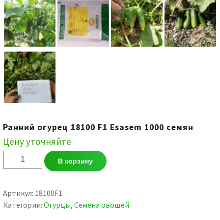
Ранний огурец 18100 F1 Esasem 1000 семян
Цену уточняйте
Количество
В корзину
товара
Ранний
огурец
Артикул:
18100F1
18100
Категории:
Огурцы
,
Семена овощей
F1