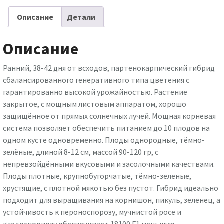
Esasem
Описание
Детали
1000
семян
Описание
Ранний, 38-42 дня от всходов, партенокарпический гибрид
сбалансированного генеративного типа цветения с
гарантированно высокой урожайностью. Растение
закрытое, с мощным листовым аппаратом, хорошо
защищённое от прямых солнечных лучей. Мощная корневая
система позволяет обеспечить питанием до 10 плодов на
одном кусте одновременно. Плоды однородные, тёмно-
зелёные, длиной 8-12 см, массой 90-120 гр, с
непревзойдёнными вкусовыми и засолочными качествами.
Плоды плотные, крупнобугорчатые, тёмно-зеленые,
хрустящие, с плотной мякотью без пустот. Гибрид идеально
подходит для выращивания на корнишон, пикуль, зеленец, а
устойчивость к пероноспорозу, мучнистой росе и
кладоспориозу обеспечивает 18100 F1 меньшую