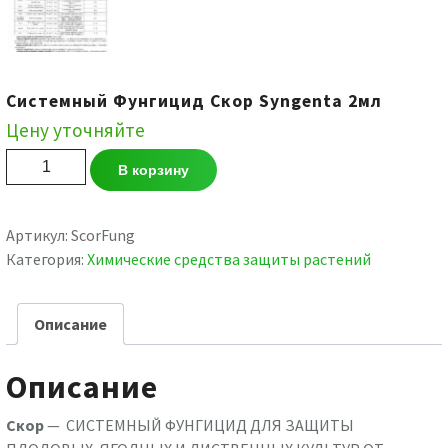
Системный Фунгицид Скор Syngenta 2мл
Цену уточняйте
Количество
В корзину
товара
Системный
Фунгицид
Артикул:
ScorFung
Скор
Категория:
Химические средства защиты растений
Syngenta
2мл
Описание
Описание
Скор
— СИСТЕМНЫЙ ФУНГИЦИД ДЛЯ ЗАЩИТЫ