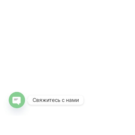
Свяжитесь с нами
O
pe
n
c
haty