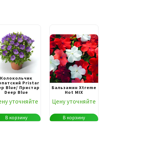
Колокольчик
рпатский Pristar
ep Blue/ Пристар
Бальзамин Xtreme
Deep Blue
Hot MIX
ену уточняйте
Цену уточняйте
В корзину
В корзину