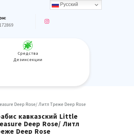
Русский
он:
172869
Средства
Дезинсекции
reasure Deep Rose/ Литл Треже Deep Rose
абис кавказский Little
easure Deep Rose/ Литл
реже Deep Rose