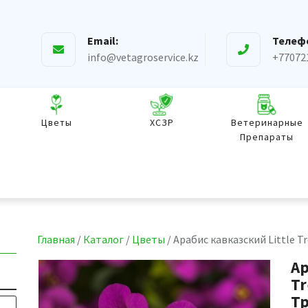
Email:
Телеф
info@vetagroservice.kz
+77072
Цветы
ХСЗР
Ветеринарные
Препараты
Главная
/
Каталог
/
Цветы
/ Арабис кавказский Little T
Ар
Tr
Т