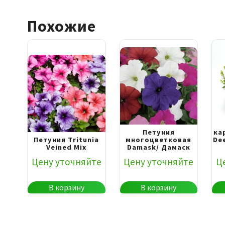
Похожие
Петуния
ка
Петуния Тritunia
многоцветковая
De
Veined Mix
Damask/ Дамаск
Цену уточняйте
Цену уточняйте
Ц
В корзину
В корзину