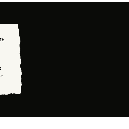
ть
о
!»