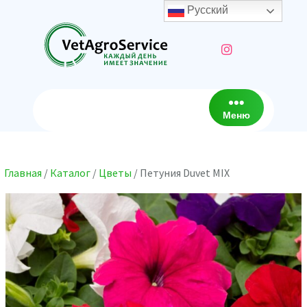
Перейти
Русский
к
содержимому
Меню
Главная
/
Каталог
/
Цветы
/ Петуния Duvet MIX