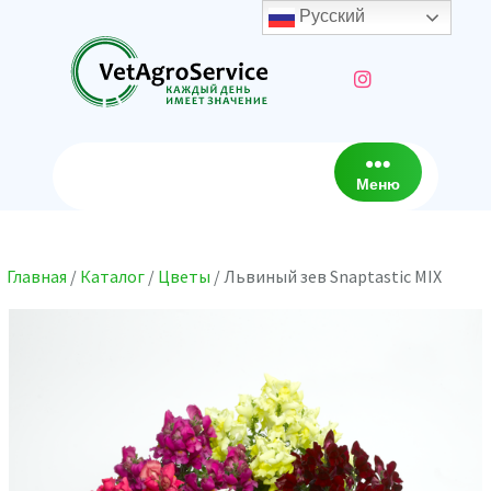
Перейти
Русский
к
содержимому
Меню
Главная
/
Каталог
/
Цветы
/ Львиный зев Snaptastic MIX