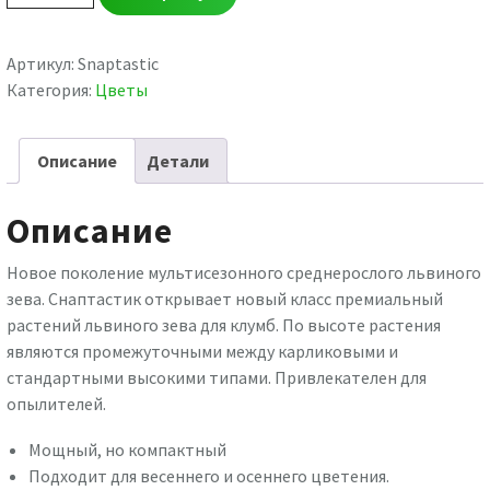
товара
Львиный
зев
Артикул:
Snaptastic
Snaptastic
Категория:
Цветы
MIX
Описание
Детали
Описание
Новое поколение мультисезонного среднерослого львиного
зева. Снаптастик открывает новый класс премиальный
растений львиного зева для клумб. По высоте растения
являются промежуточными между карликовыми и
стандартными высокими типами. Привлекателен для
опылителей.
Мощный, но компактный
Подходит для весеннего и осеннего цветения.