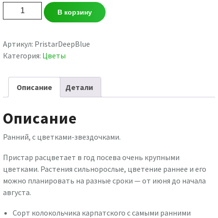
Количество
В корзину
товара
Колокольчик
карпатский
Артикул:
PristarDeepBlue
Pristar
Категория:
Цветы
Deep
Blue/
Описание
Детали
Пристар
Deep
Blue
Описание
Ранний, с цветками-звездочками.
Пристар расцветает в год посева очень крупными
цветками. Растения сильнорослые, цветение раннее и его
можно планировать на разные сроки — от июня до начала
августа.
Сорт колокольчика карпатского с самыми ранними