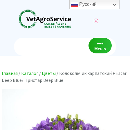
Перейти
Русский
к
содержимому
Меню
Главная
/
Каталог
/
Цветы
/ Колокольчик карпатский Pristar
Deep Blue/ Пристар Deep Blue