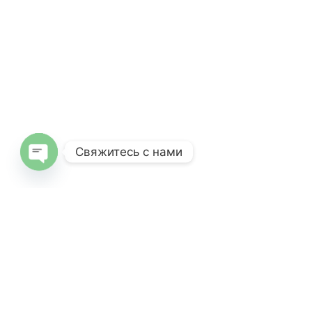
Свяжитесь с нами
O
pe
n
c
haty