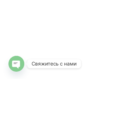
Свяжитесь с нами
O
pe
n
c
haty