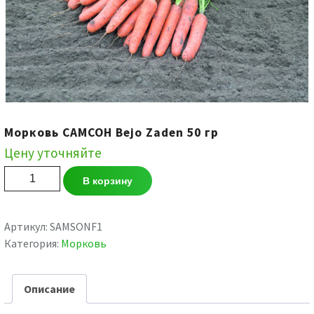
Морковь САМСОН Bejo Zaden 50 гр
Цену уточняйте
Количество
В корзину
товара
Морковь
САМСОН
Артикул:
SAMSONF1
Bejo
Категория:
Морковь
Zaden
50
Описание
гр