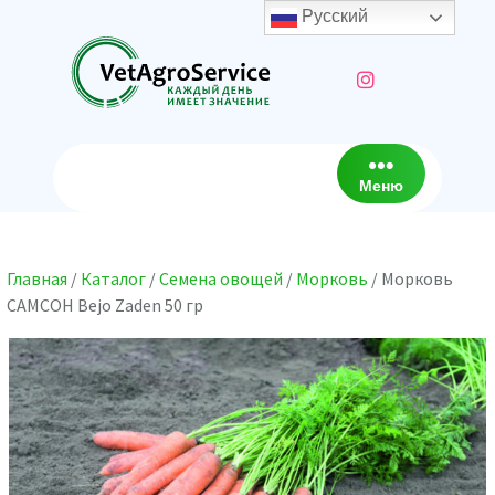
Перейти
Русский
к
содержимому
Меню
Главная
/
Каталог
/
Семена овощей
/
Морковь
/ Морковь
САМСОН Bejo Zaden 50 гр