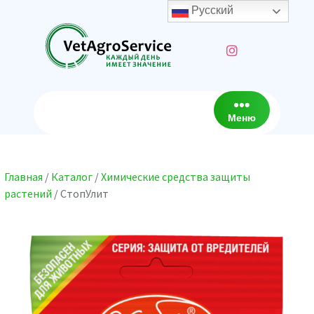
Перейти
Русский
к
содержимому
Меню
Главная
/
Каталог
/
Химические средства защиты
растений
/ СтопУлит