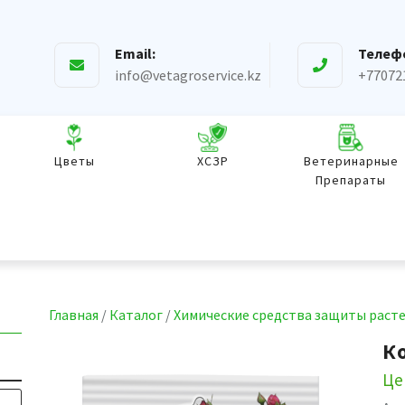
Email:
Телеф
info@vetagroservice.kz
+77072
Цветы
ХСЗР
Ветеринарные
Препараты
Главная
/
Каталог
/
Химические средства защиты раст
К
Це