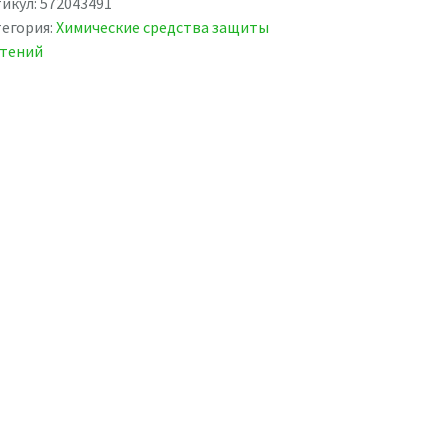
икул:
572043491
егория:
Химические средства защиты
стений