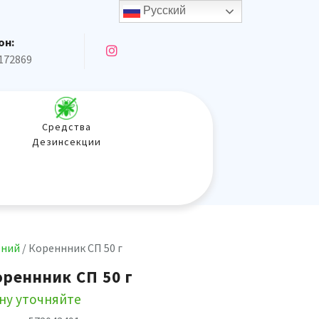
Русский
он:
172869
Средства
Дезинсекции
ений
/ Кореннник СП 50 г
ореннник СП 50 г
ну уточняйте