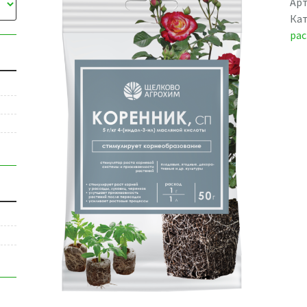
Арт
Кат
ра