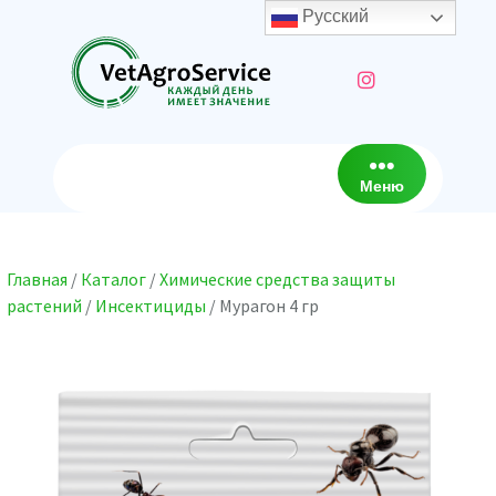
Перейти
Русский
к
содержимому
Меню
Главная
/
Каталог
/
Химические средства защиты
растений
/
Инсектициды
/ Мурагон 4 гр