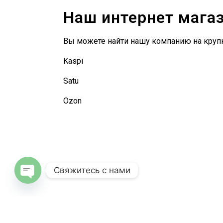
Наш интернет мага
Вы можете найти нашу компанию на круп
Kaspi
Satu
Ozon
Свяжитесь с нами
O
pe
n
c
haty