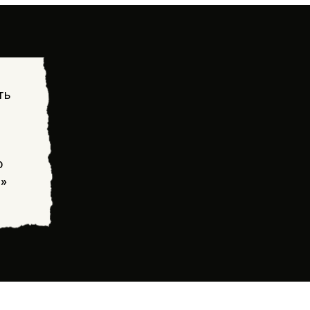
ть
о
!»